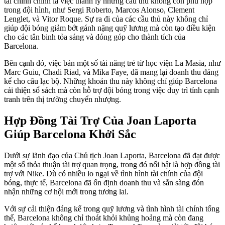
tài chính chính là việc thanh lý những cầu thủ không còn phù hợp
trong đội hình, như Sergi Roberto, Marcos Alonso, Clement
Lenglet, và Vitor Roque. Sự ra đi của các cầu thủ này không chỉ
giúp đội bóng giảm bớt gánh nặng quỹ lương mà còn tạo điều kiện
cho các tân binh tỏa sáng và đóng góp cho thành tích của
Barcelona.
Bên cạnh đó, việc bán một số tài năng trẻ từ học viện La Masia, như
Marc Guiu, Chadi Riad, và Mika Faye, đã mang lại doanh thu đáng
kể cho câu lạc bộ. Những khoản thu này không chỉ giúp Barcelona
cải thiện sổ sách mà còn hỗ trợ đội bóng trong việc duy trì tính cạnh
tranh trên thị trường chuyển nhượng.
Hợp Đồng Tài Trợ Của Joan Laporta
Giúp Barcelona Khởi Sắc
Dưới sự lãnh đạo của Chủ tịch Joan Laporta, Barcelona đã đạt được
một số thỏa thuận tài trợ quan trọng, trong đó nổi bật là hợp đồng tài
trợ với Nike. Dù có nhiều lo ngại về tình hình tài chính của đội
bóng, thực tế, Barcelona đã ổn định doanh thu và sẵn sàng đón
nhận những cơ hội mới trong tương lai.
Với sự cải thiện đáng kể trong quỹ lương và tình hình tài chính tổng
thể, Barcelona không chỉ thoát khỏi khủng hoảng mà còn đang