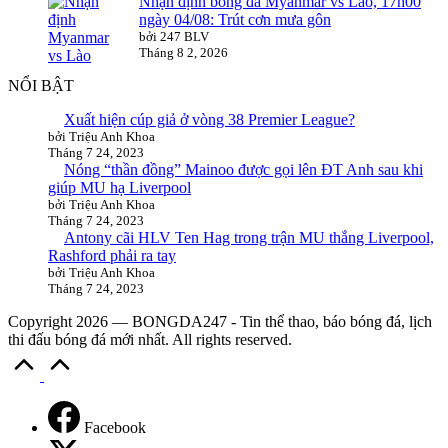
Nhận định bóng đá Myanmar vs Lào, 17h00
ngày 04/08: Trút cơn mưa gôn
bởi 247 BLV
Tháng 8 2, 2026
NỔI BẬT
Xuất hiện cúp giả ở vòng 38 Premier League?
bởi Triệu Anh Khoa
Tháng 7 24, 2023
Nóng “thần đồng” Mainoo được gọi lên ĐT Anh sau khi
giúp MU hạ Liverpool
bởi Triệu Anh Khoa
Tháng 7 24, 2023
Antony cãi HLV Ten Hag trong trận MU thắng Liverpool,
Rashford phải ra tay
bởi Triệu Anh Khoa
Tháng 7 24, 2023
Copyright 2026 — BONGDA247 - Tin thể thao, báo bóng đá, lịch
thi đấu bóng đá mới nhất. All rights reserved.
Scroll
to
Top
Facebook