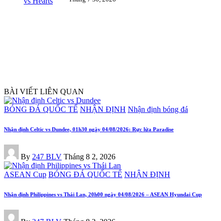
BÀI VIẾT LIÊN QUAN
Posted
BÓNG ĐÁ QUỐC TẾ
NHẬN ĐỊNH
Nhận định bóng đá
in
Nhận định Celtic vs Dundee, 01h30 ngày 04/08/2026: Rực lửa Paradise
Posted
By
247 BLV
Tháng 8 2, 2026
by
Posted
ASEAN Cup
BÓNG ĐÁ QUỐC TẾ
NHẬN ĐỊNH
in
Nhận định Philippines vs Thái Lan, 20h00 ngày 04/08/2026 – ASEAN Hyundai Cup
Posted