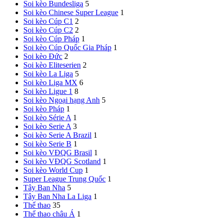
Soi kèo Bundesliga
5
Soi kèo Chinese Super League
1
Soi kèo Cúp C1
2
Soi kèo Cúp C2
2
Soi kèo Cúp Pháp
1
Soi kèo Cúp Quốc Gia Pháp
1
Soi kèo Đức
2
Soi kèo Eliteserien
2
Soi kèo La Liga
5
Soi kèo Liga MX
6
Soi kèo Ligue 1
8
Soi kèo Ngoại hạng Anh
5
Soi kèo Pháp
1
Soi kèo Série A
1
Soi kèo Serie A
3
Soi kèo Serie A Brazil
1
Soi kèo Serie B
1
Soi kèo VĐQG Brasil
1
Soi kèo VĐQG Scotland
1
Soi kèo World Cup
1
Super League Trung Quốc
1
Tây Ban Nha
5
Tây Ban Nha
La Liga
1
Thể thao
35
Thể thao châu Á
1