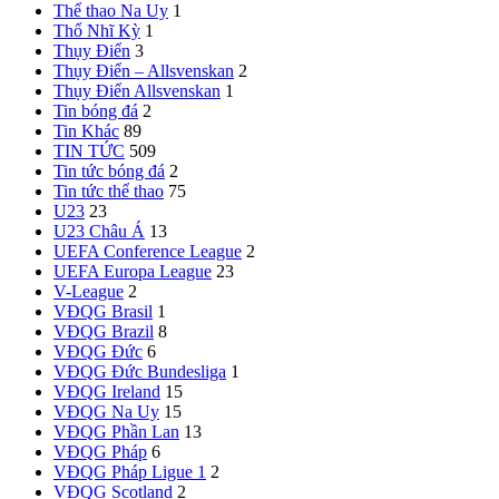
Thể thao Na Uy
1
Thổ Nhĩ Kỳ
1
Thụy Điển
3
Thụy Điển – Allsvenskan
2
Thụy Điển Allsvenskan
1
Tin bóng đá
2
Tin Khác
89
TIN TỨC
509
Tin tức bóng đá
2
Tin tức thể thao
75
U23
23
U23 Châu Á
13
UEFA Conference League
2
UEFA Europa League
23
V-League
2
VĐQG Brasil
1
VĐQG Brazil
8
VĐQG Đức
6
VĐQG Đức
Bundesliga
1
VĐQG Ireland
15
VĐQG Na Uy
15
VĐQG Phần Lan
13
VĐQG Pháp
6
VĐQG Pháp
Ligue 1
2
VĐQG Scotland
2