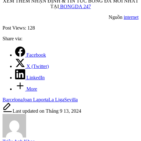
XEM THÊM NHẬN ĐỊNH & TIN TỨC BÓNG ĐÁ MỚI NHẤT
TẠI
BONGDA 247
Nguồn
internet
Post Views:
128
Share via:
Facebook
X (Twitter)
LinkedIn
More
Tags:
Barcelona
Joan Laporta
La Liga
Sevilla
Last updated on Tháng 9 13, 2024