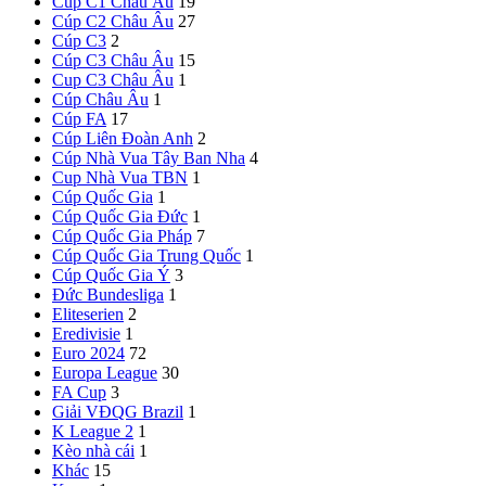
Cúp C1 Châu Âu
19
Cúp C2 Châu Âu
27
Cúp C3
2
Cúp C3 Châu Âu
15
Cup C3 Châu Âu
1
Cúp Châu Âu
1
Cúp FA
17
Cúp Liên Đoàn Anh
2
Cúp Nhà Vua Tây Ban Nha
4
Cup Nhà Vua TBN
1
Cúp Quốc Gia
1
Cúp Quốc Gia Đức
1
Cúp Quốc Gia Pháp
7
Cúp Quốc Gia Trung Quốc
1
Cúp Quốc Gia Ý
3
Đức
Bundesliga
1
Eliteserien
2
Eredivisie
1
Euro 2024
72
Europa League
30
FA Cup
3
Giải VĐQG Brazil
1
K League 2
1
Kèo nhà cái
1
Khác
15