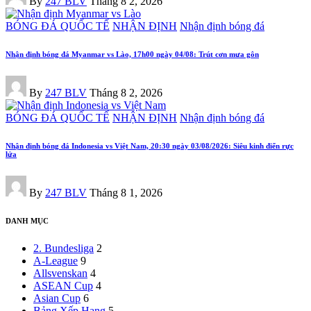
By
247 BLV
Tháng 8 2, 2026
by
Posted
BÓNG ĐÁ QUỐC TẾ
NHẬN ĐỊNH
Nhận định bóng đá
in
Nhận định bóng đá Myanmar vs Lào, 17h00 ngày 04/08: Trút cơn mưa gôn
Posted
By
247 BLV
Tháng 8 2, 2026
by
Posted
BÓNG ĐÁ QUỐC TẾ
NHẬN ĐỊNH
Nhận định bóng đá
in
Nhận định bóng đá Indonesia vs Việt Nam, 20:30 ngày 03/08/2026: Siêu kinh điển rực
lửa
Posted
By
247 BLV
Tháng 8 1, 2026
by
DANH MỤC
2. Bundesliga
2
A-League
9
Allsvenskan
4
ASEAN Cup
4
Asian Cup
6
Bảng Xếp Hạng
5