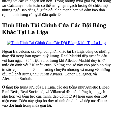
hướng tới các kế hoạch lớn hơn. Trong những mùa giải tới, đội bóng
xứ Catalunya hoàn toàn có thể nâng hạn ngạch lương để chiêu mộ
những ngôi sao đắt giá, giúp đội hình mạnh hơn và đảm bảo tính
cạnh tranh trong các giải đấu quốc tế.
Tình Hình Tài Chính Của Các Đội Bóng
Khác Tại La Liga
Ngoài Barcelona, các đội bóng lớn khác tại La Liga cũng có những
thay đổi trong hạn ngạch quỹ lương. Real Madrid tiếp tục dẫn đầu
với hạn ngạch 754 triệu euro, trong khi Atletico Madrid duy trì ở
mức ổn định với 310 triệu euro. Những con số này cho phép họ duy
trì sức cạnh tranh trên thị trường chuyển nhượng và mang về những
cầu thủ chất lượng như Julian Alvarez, Conor Gallagher, và
Alexander Sorloth.
Ở tầng lớp trung lưu của La Liga, các đội bóng như Athletic Bilbao,
Real Betis, Real Sociedad, và Villarreal đều có những hạn ngạch
phù hợp với tiềm lực của mình, dao động từ 94 triệu euro đến 159
triệu euro. Điều này giúp họ duy trì tính ổn định và tiếp tục đầu tư
vào đội hình trong mùa giải tới.