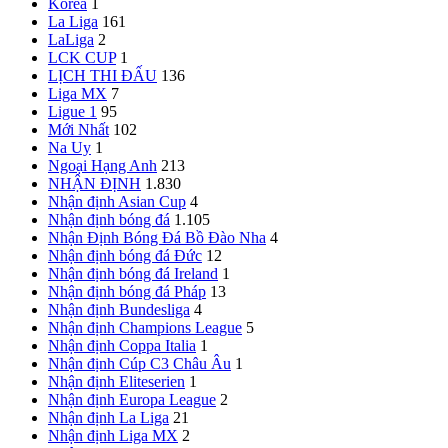
Korea
1
La Liga
161
LaLiga
2
LCK CUP
1
LỊCH THI ĐẤU
136
Liga MX
7
Ligue 1
95
Mới Nhất
102
Na Uy
1
Ngoại Hạng Anh
213
NHẬN ĐỊNH
1.830
Nhận định Asian Cup
4
Nhận định bóng đá
1.105
Nhận Định Bóng Đá Bồ Đào Nha
4
Nhận định bóng đá Đức
12
Nhận định bóng đá Ireland
1
Nhận định bóng đá Pháp
13
Nhận định Bundesliga
4
Nhận định Champions League
5
Nhận định Coppa Italia
1
Nhận định Cúp C3 Châu Âu
1
Nhận định Eliteserien
1
Nhận định Europa League
2
Nhận định La Liga
21
Nhận định Liga MX
2