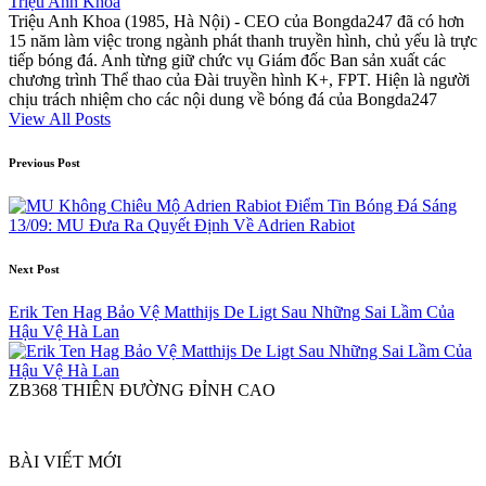
Triệu Anh Khoa
Triệu Anh Khoa (1985, Hà Nội) - CEO của Bongda247 đã có hơn
15 năm làm việc trong ngành phát thanh truyền hình, chủ yếu là trực
tiếp bóng đá. Anh từng giữ chức vụ Giám đốc Ban sản xuất các
chương trình Thể thao của Đài truyền hình K+, FPT. Hiện là người
chịu trách nhiệm cho các nội dung về bóng đá của Bongda247
View All Posts
Post
Previous Post
navigation
Điểm Tin Bóng Đá Sáng
13/09: MU Đưa Ra Quyết Định Về Adrien Rabiot
Next Post
Erik Ten Hag Bảo Vệ Matthijs De Ligt Sau Những Sai Lầm Của
Hậu Vệ Hà Lan
ZB368 THIÊN ĐƯỜNG ĐỈNH CAO
BÀI VIẾT MỚI