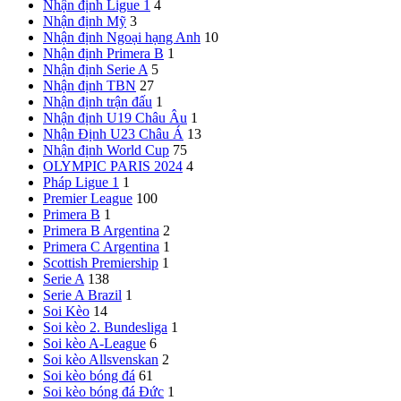
Nhận định Ligue 1
4
Nhận định Mỹ
3
Nhận định Ngoại hạng Anh
10
Nhận định Primera B
1
Nhận định Serie A
5
Nhận định TBN
27
Nhận định trận đấu
1
Nhận định U19 Châu Âu
1
Nhận Định U23 Châu Á
13
Nhận định World Cup
75
OLYMPIC PARIS 2024
4
Pháp
Ligue 1
1
Premier League
100
Primera B
1
Primera B Argentina
2
Primera C Argentina
1
Scottish Premiership
1
Serie A
138
Serie A Brazil
1
Soi Kèo
14
Soi kèo 2. Bundesliga
1
Soi kèo A-League
6
Soi kèo Allsvenskan
2
Soi kèo bóng đá
61
Soi kèo bóng đá Đức
1