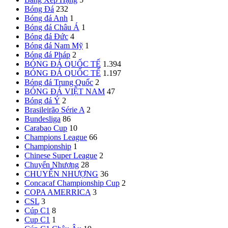
Bóng Đá
232
Bóng đá Anh
1
Bóng đá Châu Á
1
Bóng đá Đức
4
Bóng đá Nam Mỹ
1
Bóng đá Pháp
2
BÓNG ĐÁ QUỐC TẾ
1.394
BÓNG ĐÁ QUỐC TẾ
1.197
Bóng đá Trung Quốc
2
BÓNG ĐÁ VIỆT NAM
47
Bóng đá Ý
2
Brasileirão Série A
2
Bundesliga
86
Carabao Cup
10
Champions League
66
Championship
1
Chinese Super League
2
Chuyển Nhượng
28
CHUYỂN NHƯỢNG
36
Concacaf Championship Cup
2
COPA AMERRICA
3
CSL
3
Cúp C1
8
Cup C1
1