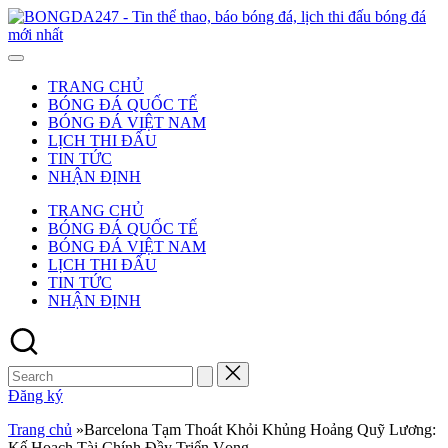
Skip
to
-
content
T
t
TRANG CHỦ
t
BÓNG ĐÁ QUỐC TẾ
b
BÓNG ĐÁ VIỆT NAM
b
LỊCH THI ĐẤU
đ
TIN TỨC
l
NHẬN ĐỊNH
t
đ
TRANG CHỦ
b
BÓNG ĐÁ QUỐC TẾ
đ
BÓNG ĐÁ VIỆT NAM
m
LỊCH THI ĐẤU
n
TIN TỨC
NHẬN ĐỊNH
Search
for:
Đăng ký
Trang chủ
»
Barcelona Tạm Thoát Khỏi Khủng Hoảng Quỹ Lương:
Kế Hoạch Tài Chính Đầy Triển Vọng