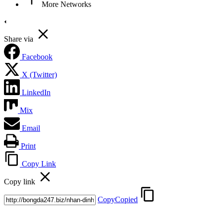
More Networks
Share via
Facebook
X (Twitter)
LinkedIn
Mix
Email
Print
Copy Link
Copy link
Copy
Copied