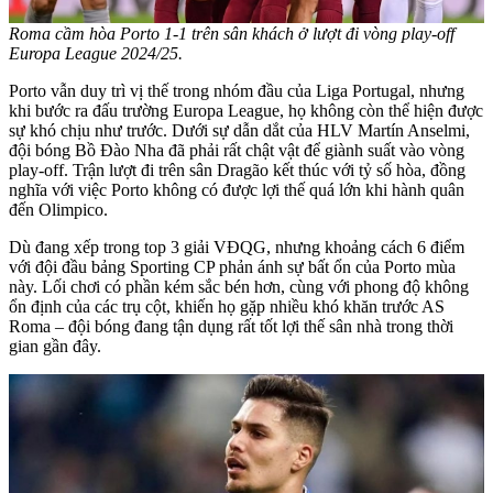
Roma cầm hòa Porto 1-1 trên sân khách ở lượt đi vòng play-off
Europa League 2024/25.
Porto vẫn duy trì vị thế trong nhóm đầu của Liga Portugal, nhưng
khi bước ra đấu trường Europa League, họ không còn thể hiện được
sự khó chịu như trước. Dưới sự dẫn dắt của HLV Martín Anselmi,
đội bóng Bồ Đào Nha đã phải rất chật vật để giành suất vào vòng
play-off. Trận lượt đi trên sân Dragão kết thúc với tỷ số hòa, đồng
nghĩa với việc Porto không có được lợi thế quá lớn khi hành quân
đến Olimpico.
Dù đang xếp trong top 3 giải VĐQG, nhưng khoảng cách 6 điểm
với đội đầu bảng Sporting CP phản ánh sự bất ổn của Porto mùa
này. Lối chơi có phần kém sắc bén hơn, cùng với phong độ không
ổn định của các trụ cột, khiến họ gặp nhiều khó khăn trước AS
Roma – đội bóng đang tận dụng rất tốt lợi thế sân nhà trong thời
gian gần đây.