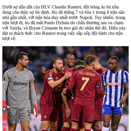
Dưới sự dẫn dắt của HLV Claudio Ranieri, đội bóng áo bã trầu
đang cho thấy sự ổn định. Họ đã thắng 7 và hòa 1 trong 8 trận sân
nhà gần nhất, với trận hòa duy nhất trước Napoli. Tuy nhiên, trong
trận lượt đi, họ đã mất Paulo Dybala do chấn thương sau va chạm
với Varela, và Bryan Cristante bị treo giò do nhận thẻ đỏ. Điều này
đặt ra thách thức cho Ranieri trong việc sắp xếp đội hình cho trận
lượt về.