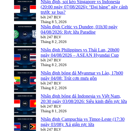
Nhận định, soi kèo Singapore vs Indonesia
(20:00 ngày 07/08/2026): “Đại bàng” gãy cánh
trước xe bus?
bởi 247 BLV
Tháng 8 5, 2026
Nhận định Celtic vs Dundee, 01h30 ngày
04/08/2026: Rực lửa Paradise
bởi 247 BLV
Tháng 8 2, 2026
Nhận định Philippines vs Thái Lan, 20h00
ngày 04/08/2026 – ASEAN Hyundai Cup
bởi 247 BLV
Tháng 8 2, 2026
Nhận định bóng đá Myanmar vs Lào, 17h00
ngày 04/08: Trút cơn mưa gôn
bởi 247 BLV
Tháng 8 2, 2026
Nhận định bóng đá Indonesia vs Việt Nam,
20:30 ngày 03/08/2026: Siêu kinh điển rực lửa
bởi 247 BLV
Tháng 8 1, 2026
Nhận định Campuchia vs Timor-Leste (17:30
ngày 03/08): Xả giận rực lửa
bởi 247 BLV