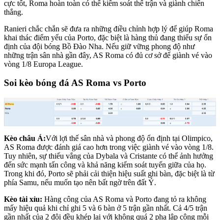
cực tốt, Roma hoàn toàn có thể kiểm soát thế trận và giành chiến
thắng.
Ranieri chắc chắn sẽ đưa ra những điều chỉnh hợp lý để giúp Roma
khai thác điểm yếu của Porto, đặc biệt là hàng thủ đang thiếu sự ổn
định của đội bóng Bồ Đào Nha. Nếu giữ vững phong độ như
những trận sân nhà gần đây, AS Roma có đủ cơ sở để giành vé vào
vòng 1/8 Europa League.
Soi kèo bóng đá
AS Roma vs Porto
Kèo châu Á:
Với lợi thế sân nhà và phong độ ổn định tại Olimpico,
AS Roma được đánh giá cao hơn trong việc giành vé vào vòng 1/8.
Tuy nhiên, sự thiếu vắng của Dybala và Cristante có thể ảnh hưởng
đến sức mạnh tấn công và khả năng kiểm soát tuyến giữa của họ.
Trong khi đó, Porto sẽ phải cải thiện hiệu suất ghi bàn, đặc biệt là từ
phía Samu, nếu muốn tạo nên bất ngờ trên đất Ý.
Kèo tài xỉu:
Hàng công của AS Roma và Porto đang tỏ ra không
mấy hiệu quả khi chỉ ghi 5 và 6 bàn ở 5 trận gần nhất. Cả 4/5 trận
gần nhất của 2 đội đều khép lại với không quá 2 pha lập công mỗi