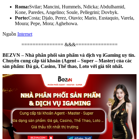
Roma:
Svilar; Mancini, Hummels, Ndicka; Abdulhamid,
Kone, Paredes, Angelino; Soule, Pellegrini; Dovbyk.
Porto:
Costa; Djalo, Perez, Otavio; Mario, Eustaquio, Varela,
Moura; Pepe, Mora; Aghehowa.
Nguồn
Internet
=============== &&&===============
BEZVN – Nhà phân phối sản phẩm và dịch vụ iGaming uy tín.
Chuyên cung cấp tài khoản (Agent – Super – Master) của các
sản phẩm: Đá gà, Casino, Thể thao, Loto với giá tốt nhất.