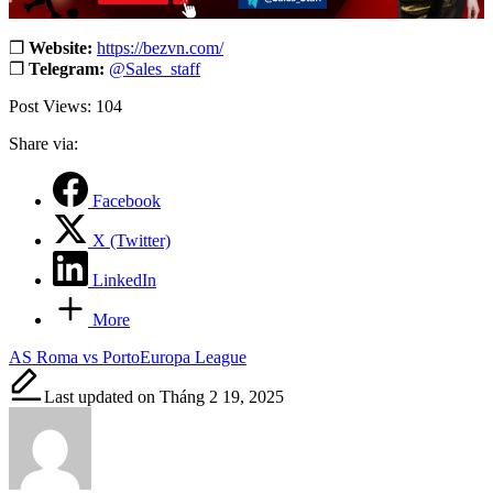
❐
Website:
https://bezvn.com/
❐
Telegram:
@Sales_staff
Post Views:
104
Share via:
Facebook
X (Twitter)
LinkedIn
More
Tags:
AS Roma vs Porto
Europa League
Last updated on Tháng 2 19, 2025