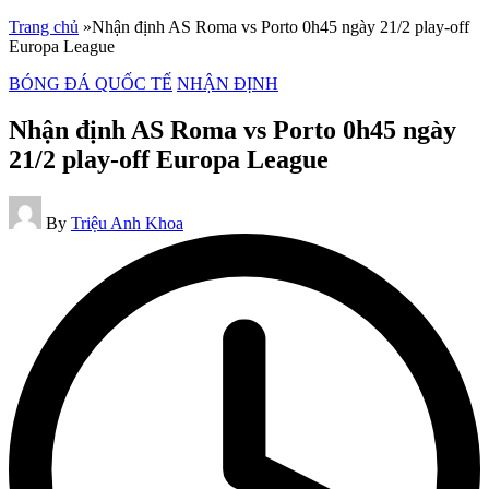
Skip
Trang chủ
»
Nhận định AS Roma vs Porto 0h45 ngày 21/2 play-off
to
Europa League
content
Posted
BÓNG ĐÁ QUỐC TẾ
NHẬN ĐỊNH
in
Nhận định AS Roma vs Porto 0h45 ngày
21/2 play-off Europa League
Posted
By
Triệu Anh Khoa
by