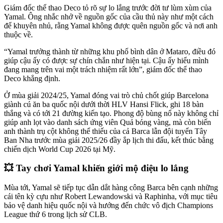
Giám đốc thể thao Deco tỏ rõ sự lo lắng trước đời tư lùm xùm của
Yamal. Ông nhắc nhở về nguồn gốc của cầu thủ này như một cách
để khuyên nhủ, rằng Yamal không được quên nguồn gốc và nơi anh
thuộc về.
“Yamal trưởng thành từ những khu phố bình dân ở Mataro, điều đó
giúp cậu ấy có được sự chín chắn như hiện tại. Cậu ấy hiểu mình
đang mang trên vai một trách nhiệm rất lớn”, giám đốc thể thao
Deco khẳng định.
Ở mùa giải 2024/25, Yamal đóng vai trò chủ chốt giúp Barcelona
giành cú ăn ba quốc nội dưới thời HLV Hansi Flick, ghi 18 bàn
thắng và có tới 21 đường kiến tạo. Phong độ bùng nổ này không chỉ
giúp anh lọt vào danh sách ứng viên Quả bóng vàng, mà còn biến
anh thành trụ cột không thể thiếu của cả Barca lẫn đội tuyển Tây
Ban Nha trước mùa giải 2025/26 đầy ắp lịch thi đấu, kết thúc bằng
chiến dịch World Cup 2026 tại Mỹ.
💥 Tay chơi Yamal khiến giới mộ điệu lo lắng
Mùa tới, Yamal sẽ tiếp tục dẫn dắt hàng công Barca bên cạnh những
cái tên kỳ cựu như Robert Lewandowski và Raphinha, với mục tiêu
bảo vệ danh hiệu quốc nội và hướng đến chức vô địch Champions
League thứ 6 trong lịch sử CLB.