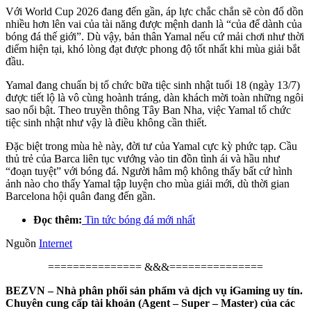
Với World Cup 2026 đang đến gần, áp lực chắc chắn sẽ còn đổ dồn
nhiều hơn lên vai của tài năng được mệnh danh là “của để dành của
bóng đá thế giới”. Dù vậy, bản thân Yamal nếu cứ mải chơi như thời
điểm hiện tại, khó lòng đạt được phong độ tốt nhất khi mùa giải bắt
đầu.
Yamal đang chuẩn bị tổ chức bữa tiệc sinh nhật tuổi 18 (ngày 13/7)
được tiết lộ là vô cùng hoành tráng, dàn khách mời toàn những ngôi
sao nổi bật. Theo truyền thông Tây Ban Nha, việc Yamal tổ chức
tiệc sinh nhật như vậy là điều không cần thiết.
Đặc biệt trong mùa hè này, đời tư của Yamal cực kỳ phức tạp. Cầu
thủ trẻ của Barca liên tục vướng vào tin đồn tình ái và hầu như
“đoạn tuyệt” với bóng đá. Người hâm mộ không thấy bất cứ hình
ảnh nào cho thấy Yamal tập luyện cho mùa giải mới, dù thời gian
Barcelona hội quân đang đến gần.
Đọc thêm:
Tin tức bóng đá mới nhất
Nguồn
Internet
=============== &&&===============
BEZVN – Nhà phân phối sản phẩm và dịch vụ iGaming uy tín.
Chuyên cung cấp tài khoản (Agent – Super – Master) của các