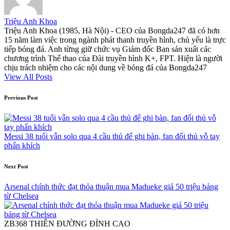
Triệu Anh Khoa
Triệu Anh Khoa (1985, Hà Nội) - CEO của Bongda247 đã có hơn
15 năm làm việc trong ngành phát thanh truyền hình, chủ yếu là trực
tiếp bóng đá. Anh từng giữ chức vụ Giám đốc Ban sản xuất các
chương trình Thể thao của Đài truyền hình K+, FPT. Hiện là người
chịu trách nhiệm cho các nội dung về bóng đá của Bongda247
View All Posts
Post
Previous Post
navigation
Messi 38 tuổi vẫn solo qua 4 cầu thủ để ghi bàn, fan đối thủ vỗ tay
phấn khích
Next Post
Arsenal chính thức đạt thỏa thuận mua Madueke giá 50 triệu bảng
từ Chelsea
ZB368 THIÊN ĐƯỜNG ĐỈNH CAO