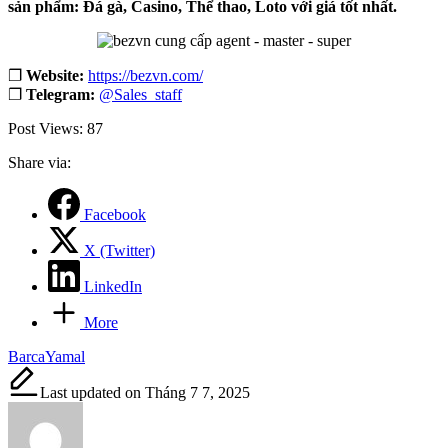
sản phẩm: Đá gà, Casino, Thể thao, Loto với giá tốt nhất.
❐
Website:
https://bezvn.com/
❐
Telegram:
@Sales_staff
Post Views:
87
Share via:
Facebook
X (Twitter)
LinkedIn
More
Tags:
Barca
Yamal
Last updated on Tháng 7 7, 2025