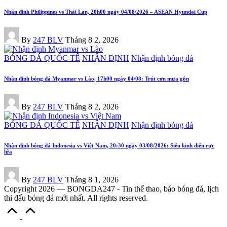
Nhận định Philippines vs Thái Lan, 20h00 ngày 04/08/2026 – ASEAN Hyundai Cup
Posted
By
247 BLV
Tháng 8 2, 2026
by
Posted
BÓNG ĐÁ QUỐC TẾ
NHẬN ĐỊNH
Nhận định bóng đá
in
Nhận định bóng đá Myanmar vs Lào, 17h00 ngày 04/08: Trút cơn mưa gôn
Posted
By
247 BLV
Tháng 8 2, 2026
by
Posted
BÓNG ĐÁ QUỐC TẾ
NHẬN ĐỊNH
Nhận định bóng đá
in
Nhận định bóng đá Indonesia vs Việt Nam, 20:30 ngày 03/08/2026: Siêu kinh điển rực
lửa
Posted
By
247 BLV
Tháng 8 1, 2026
by
Copyright 2026 — BONGDA247 - Tin thể thao, báo bóng đá, lịch
thi đấu bóng đá mới nhất. All rights reserved.
Scroll
to
Top