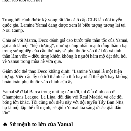
Trong bối cảnh được kỳ vọng rất lớn cả ở cấp CLB lẫn đội tuyển
quốc gia, Lamine Yamal đang được xem là biểu tượng tương lai tại
Nou Camp.
Chia sẻ với Marca, Deco đánh giá cao bước tiến thần tốc của Yamal,
gọi anh là một “hiện tượng”, nhưng cũng nhấn mạnh rằng thành bại
trong sự nghiệp của cầu thủ này sẽ phụ thuộc vào thái độ và tinh
thần làm việc – điều từng khiến không ít người hâm mộ đặt dấu hỏi
về Yamal trong mùa hè vừa qua.
Giám đốc thể thao Deco khẳng định: “Lamine Yamal là một hiện
tượng. Việc cậu ấy có trở thành cầu thủ hay nhất thế giới hay không
hoàn toàn phụ thuộc vào chính cậu ấy.
Yamal sẽ ở lại Barca trong những năm tới, thi đấu đỉnh cao ở
Champions League, La Liga, đối đầu với Real Madrid và các đội
bóng lớn khác. Tôi cũng nói điều này với đội tuyển Tây Ban Nha,
họ là một tập thể rất mạnh, sẽ giúp Yamal tỏa sáng ở các giải đấu
lớn”.
🔥 Sứ mệnh to lớn của Yamal