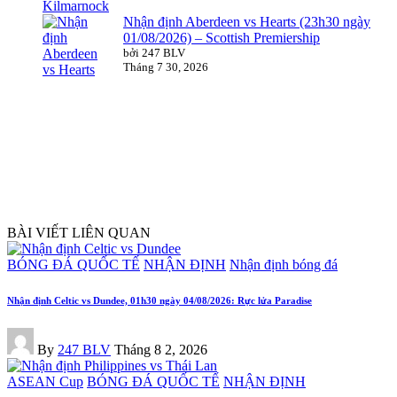
Nhận định Aberdeen vs Hearts (23h30 ngày
01/08/2026) – Scottish Premiership
bởi 247 BLV
Tháng 7 30, 2026
BÀI VIẾT LIÊN QUAN
Posted
BÓNG ĐÁ QUỐC TẾ
NHẬN ĐỊNH
Nhận định bóng đá
in
Nhận định Celtic vs Dundee, 01h30 ngày 04/08/2026: Rực lửa Paradise
Posted
By
247 BLV
Tháng 8 2, 2026
by
Posted
ASEAN Cup
BÓNG ĐÁ QUỐC TẾ
NHẬN ĐỊNH
in