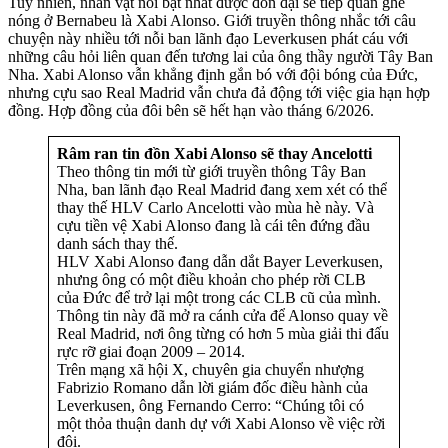
Tuy nhiên, nhân vật nổi bật nhất được đồn đại sẽ tiếp quản ghế
nóng ở Bernabeu là Xabi Alonso. Giới truyền thông nhắc tới câu
chuyện này nhiều tới nỗi ban lãnh đạo Leverkusen phát cáu với
những câu hỏi liên quan đến tương lai của ông thầy người Tây Ban
Nha. Xabi Alonso vẫn khẳng định gắn bó với đội bóng của Đức,
nhưng cựu sao Real Madrid vẫn chưa đả động tới việc gia hạn hợp
đồng. Hợp đồng của đôi bên sẽ hết hạn vào tháng 6/2026.
Râm ran tin đồn Xabi Alonso sẽ thay Ancelotti
Theo thông tin mới từ giới truyền thông Tây Ban
Nha, ban lãnh đạo Real Madrid đang xem xét có thể
thay thế HLV Carlo Ancelotti vào mùa hè này. Và
cựu tiền vệ Xabi Alonso đang là cái tên đứng đầu
danh sách thay thế.
HLV Xabi Alonso đang dẫn dắt Bayer Leverkusen,
nhưng ông có một điều khoản cho phép rời CLB
của Đức để trở lại một trong các CLB cũ của mình.
Thông tin này đã mở ra cánh cửa để Alonso quay về
Real Madrid, nơi ông từng có hơn 5 mùa giải thi đấu
rực rỡ giai đoạn 2009 – 2014.
Trên mạng xã hội X, chuyên gia chuyển nhượng
Fabrizio Romano dẫn lời giám đốc điều hành của
Leverkusen, ông Fernando Cerro: “Chúng tôi có
một thỏa thuận danh dự với Xabi Alonso về việc rời
đội.