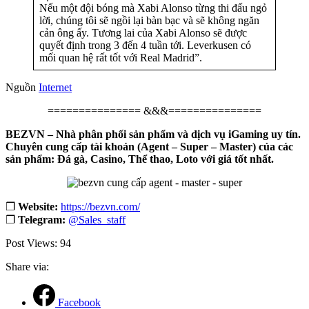
Nếu một đội bóng mà Xabi Alonso từng thi đấu ngỏ
lời, chúng tôi sẽ ngồi lại bàn bạc và sẽ không ngăn
cản ông ấy. Tương lai của Xabi Alonso sẽ được
quyết định trong 3 đến 4 tuần tới. Leverkusen có
mối quan hệ rất tốt với Real Madrid”.
Nguồn
Internet
=============== &&&===============
BEZVN – Nhà phân phối sản phẩm và dịch vụ iGaming uy tín.
Chuyên cung cấp tài khoản (Agent – Super – Master) của các
sản phẩm: Đá gà, Casino, Thể thao, Loto với giá tốt nhất.
❐
Website:
https://bezvn.com/
❐
Telegram:
@Sales_staff
Post Views:
94
Share via:
Facebook