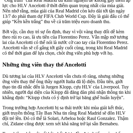
“Ông trùm” của Real Madrid đủ kinh nghiệm để không gây thêm áp
lực cho HLV Ancelotti ở thời điểm quan trọng nhất của mùa giải.
Nên nhớ rằng, mùa giải của Real Madrid còn kéo dài tới tận ngày
13/7 do phải tham dự FIFA Club World Cup. Đây là giải đấu có thể
giúp “Kền kền trắng” thu về cả trăm triệu euro doanh thu.
Bởi vậy, cần duy trì sự ổn định, thay vì vội vàng thay đổi dễ kèm
theo rủi ro cao, là ưu tiên của Florentino Perez. Vẫn mập mờ tương
lai của Ancelotti có thể nói là nước cờ cao tay của Florentino Perez.
Ancelotti vẫn sẽ cố gắng tới giây cuối cùng, trong khi Real Madrid
có thể thời gian để lựa chọn, chót ứng viên phù hợp với họ.
Những ứng viên thay thế Ancelotti
Dù tương lai của HLV Ancelotti vẫn chưa rõ ràng, nhưng những
ứng viên thay thế ông thầy người Italia đã lộ diện. Đầu tiên, giới
thạo tin đã nhắc đến là Jurgen Klopp, cựu HLV của Liverpool. Tuy
nhiên, người đại diện của Klopp đã đăng đàn phủ nhận thông tin khi
khẳng định: “Klopp chưa có ý định trở lại băng ghế huấn luyện”.
Trong trường hợp Ancelotti bị sa thải trước khi mùa giải kết thúc,
giới truyền thông Tây Ban Nha tin rằng Real Madrid sẽ đôn HLV
đội trẻ lên. Đó có thể là Solari, Arbeloa hoặc Raul Gonzalez. Thậm
chí, Zidane cũng được xem xét khả năng trở lại sân Bernabeu.