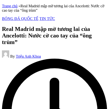
Skip
Trang chủ
»
Real Madrid mập mờ tương lai của Ancelotti: Nước cờ
to
cao tay của “ông trùm”
content
Posted
BÓNG ĐÁ QUỐC TẾ
TIN TỨC
in
Real Madrid mập mờ tương lai của
Ancelotti: Nước cờ cao tay của “ông
trùm”
Posted
By
Triệu Anh Khoa
by