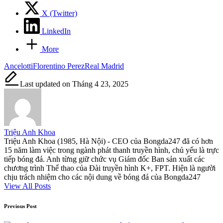
X (Twitter)
LinkedIn
More
Tags:
Ancelotti
Florentino Perez
Real Madrid
Last updated on Tháng 4 23, 2025
Triệu Anh Khoa
Triệu Anh Khoa (1985, Hà Nội) - CEO của Bongda247 đã có hơn
15 năm làm việc trong ngành phát thanh truyền hình, chủ yếu là trực
tiếp bóng đá. Anh từng giữ chức vụ Giám đốc Ban sản xuất các
chương trình Thể thao của Đài truyền hình K+, FPT. Hiện là người
chịu trách nhiệm cho các nội dung về bóng đá của Bongda247
View All Posts
Post
Previous Post
navigation