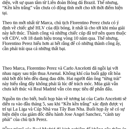
diện, với sự quan tâm từ Liên đoàn Bóng đá Brazil. Thế nhưng,
“Kền kền trắng” vẫn chưa có động tĩnh mới cho tới thời điểm hiện
tại.
Theo tin mới nhất từ Marca, chủ tịch Florentino Perez chưa có ý
định về chiếc ghế HLV của đội bóng, ít nhất là cho tới khi mùa giải
này kết thúc. Thành công và những chiếc cúp đã trở nên quen thuộc
với CĐV, với 18 danh hiệu trong vòng 10 năm qua. Thế nhưng,
Florentino Perez hiểu hơn ai hết rằng để có những thành công ấy,
cần phải trải qua cả những thất bại.
Theo Marca, Florentino Perez và Carlo Ancelotti đã ngồi lại với
nhau ngay sau trận thua Arsenal. Không khí của buổi gặp rất hòa
nhã bởi đôi bên đều đang đau đớn. Hai người đàn ông “từng trải”
này hiểu rằng đây không phải là lúc để trách móc. Mùa giải vẫn
chưa kết thúc và Real Madrid vẫn còn mục tiêu để phấn đấu.
Nguồn tin cho biết, buổi họp bàn về tương lai của Carlo Ancelotti sẽ
diễn ra vào đầu tháng 5, sau khi “Kền kền trắng” xác định được vị
trí tại La Liga và Cúp Nhà vua Tây Ban Nha. Buổi họp ấy sẽ có sự
hiện diện của giám đốc điều hành Jose Angel Sanchez, “cánh tay
phải” của chủ tịch Perez.