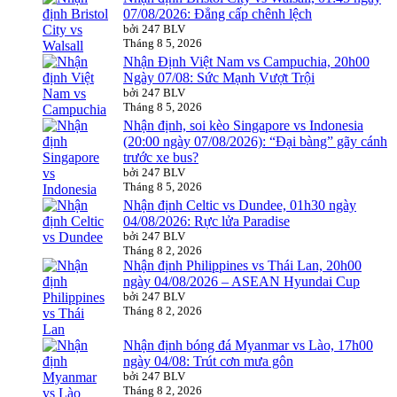
07/08/2026: Đẳng cấp chênh lệch
bởi 247 BLV
Tháng 8 5, 2026
Nhận Định Việt Nam vs Campuchia, 20h00
Ngày 07/08: Sức Mạnh Vượt Trội
bởi 247 BLV
Tháng 8 5, 2026
Nhận định, soi kèo Singapore vs Indonesia
(20:00 ngày 07/08/2026): “Đại bàng” gãy cánh
trước xe bus?
bởi 247 BLV
Tháng 8 5, 2026
Nhận định Celtic vs Dundee, 01h30 ngày
04/08/2026: Rực lửa Paradise
bởi 247 BLV
Tháng 8 2, 2026
Nhận định Philippines vs Thái Lan, 20h00
ngày 04/08/2026 – ASEAN Hyundai Cup
bởi 247 BLV
Tháng 8 2, 2026
Nhận định bóng đá Myanmar vs Lào, 17h00
ngày 04/08: Trút cơn mưa gôn
bởi 247 BLV
Tháng 8 2, 2026