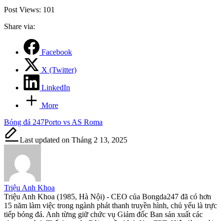
Post Views:
101
Share via:
Facebook
X (Twitter)
LinkedIn
More
Tags:
Bóng đá 247
Porto vs AS Roma
Last updated on Tháng 2 13, 2025
Triệu Anh Khoa
Triệu Anh Khoa (1985, Hà Nội) - CEO của Bongda247 đã có hơn
15 năm làm việc trong ngành phát thanh truyền hình, chủ yếu là trực
tiếp bóng đá. Anh từng giữ chức vụ Giám đốc Ban sản xuất các