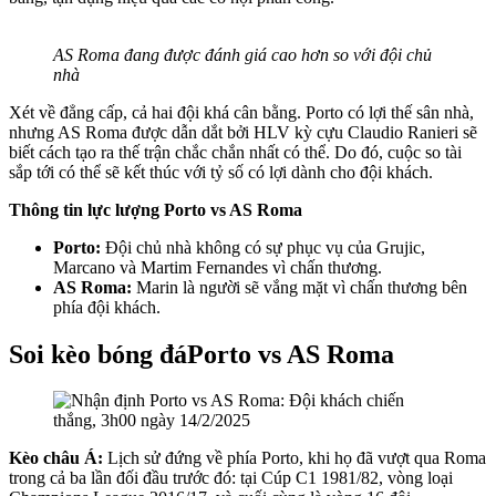
AS Roma đang được đánh giá cao hơn so với đội chủ
nhà
Xét về đẳng cấp, cả hai đội khá cân bằng. Porto có lợi thế sân nhà,
nhưng AS Roma được dẫn dắt bởi HLV kỳ cựu Claudio Ranieri sẽ
biết cách tạo ra thế trận chắc chắn nhất có thể. Do đó, cuộc so tài
sắp tới có thể sẽ kết thúc với tỷ số có lợi dành cho đội khách.
Thông tin lực lượng Porto vs AS Roma
Porto:
Đội chủ nhà không có sự phục vụ của Grujic,
Marcano và Martim Fernandes vì chấn thương.
AS Roma:
Marin là người sẽ vắng mặt vì chấn thương bên
phía đội khách.
Soi kèo bóng đ
á
Porto vs AS Roma
Kèo châu Á:
Lịch sử đứng về phía Porto, khi họ đã vượt qua Roma
trong cả ba lần đối đầu trước đó: tại Cúp C1 1981/82, vòng loại