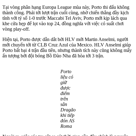
Tại vòng phân hạng Europa League mùa này, Porto thi đấu không
thành công. Phải tới lượt trận cuối cùng, nhờ chiến thắng đầy kịch
tính với tỷ số 1-0 trước Maccabi Tel Aviv, Porto mới kịp lách qua
khe cửa hẹp để lọt vào top 24, đồng nghĩa với việc có suất chơi
vòng play-off.
Hiện tại, Porto được dẫn dắt bởi HLV mới Martin Anselmi, người
mới chuyển tới từ CLB Cruz Azul của Mexico. HLV Anselmi giúp
Porto bất bại 4 trận đầu tiên, nhưng thành tích này cũng không mấy
ấn tượng bởi đội bóng Bồ Đào Nha đã hòa tới 3 trận.
Porto
liệu có
giữ
được
điểm
trên
sân
Dragão
khi tiếp
đón AS
Roma