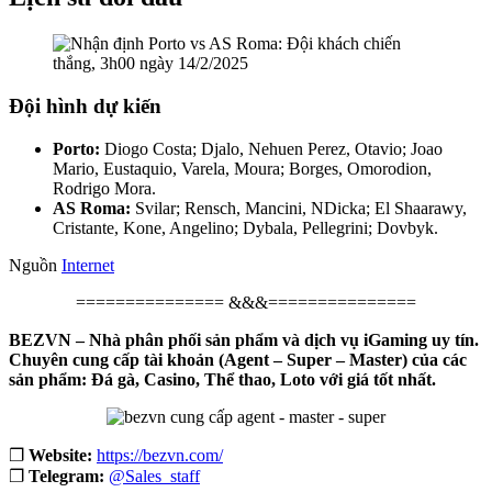
Đội hình dự kiến
Porto:
Diogo Costa; Djalo, Nehuen Perez, Otavio; Joao
Mario, Eustaquio, Varela, Moura; Borges, Omorodion,
Rodrigo Mora.
AS Roma:
Svilar; Rensch, Mancini, NDicka; El Shaarawy,
Cristante, Kone, Angelino; Dybala, Pellegrini; Dovbyk.
Nguồn
Internet
=============== &&&===============
BEZVN – Nhà phân phối sản phẩm và dịch vụ iGaming uy tín.
Chuyên cung cấp tài khoản (Agent – Super – Master) của các
sản phẩm: Đá gà, Casino, Thể thao, Loto với giá tốt nhất.
❐
Website:
https://bezvn.com/
❐
Telegram:
@Sales_staff