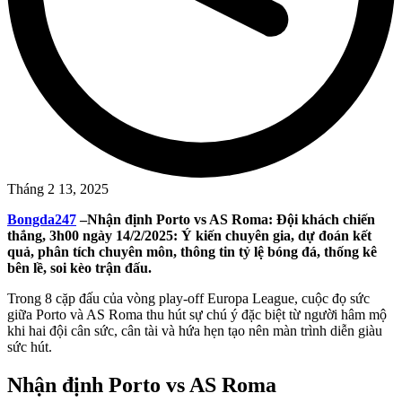
Tháng 2 13, 2025
Bongda247
–
Nhận định Porto vs AS Roma: Đội khách chiến
thắng, 3h00 ngày 14/2/2025: Ý kiến chuyên gia, dự đoán kết
quả, phân tích chuyên môn, thông tin tỷ lệ bóng đá, thống kê
bên lề, soi kèo trận đấu.
Trong 8 cặp đấu của vòng play-off Europa League, cuộc đọ sức
giữa Porto và AS Roma thu hút sự chú ý đặc biệt từ người hâm mộ
khi hai đội cân sức, cân tài và hứa hẹn tạo nên màn trình diễn giàu
sức hút.
Nhận định Porto vs AS Roma