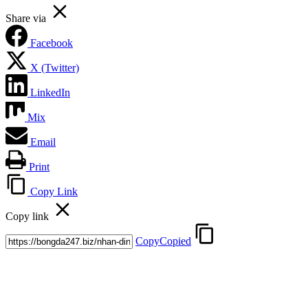
Share via
Facebook
X (Twitter)
LinkedIn
Mix
Email
Print
Copy Link
Copy link
Copy
Copied