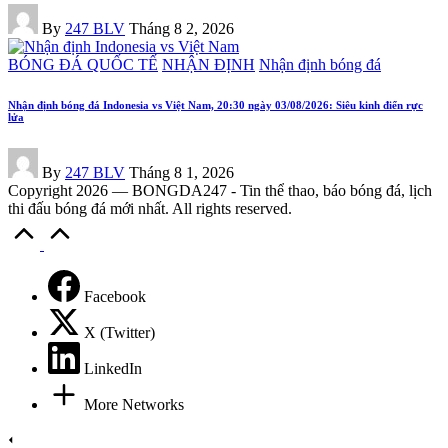
Posted
By
247 BLV
Tháng 8 2, 2026
by
Posted
BÓNG ĐÁ QUỐC TẾ
NHẬN ĐỊNH
Nhận định bóng đá
in
Nhận định bóng đá Indonesia vs Việt Nam, 20:30 ngày 03/08/2026: Siêu kinh điển rực
lửa
Posted
By
247 BLV
Tháng 8 1, 2026
by
Copyright 2026 — BONGDA247 - Tin thể thao, báo bóng đá, lịch
thi đấu bóng đá mới nhất. All rights reserved.
Scroll
to
Top
Facebook
X (Twitter)
LinkedIn
More Networks