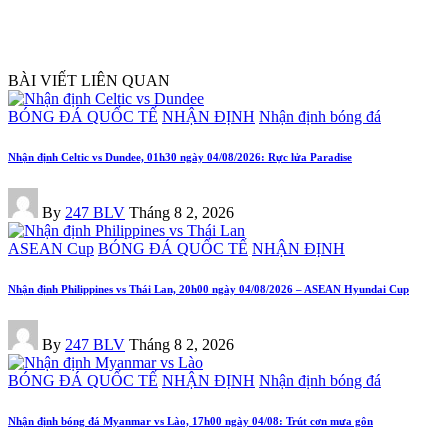
BÀI VIẾT LIÊN QUAN
Posted
BÓNG ĐÁ QUỐC TẾ
NHẬN ĐỊNH
Nhận định bóng đá
in
Nhận định Celtic vs Dundee, 01h30 ngày 04/08/2026: Rực lửa Paradise
Posted
By
247 BLV
Tháng 8 2, 2026
by
Posted
ASEAN Cup
BÓNG ĐÁ QUỐC TẾ
NHẬN ĐỊNH
in
Nhận định Philippines vs Thái Lan, 20h00 ngày 04/08/2026 – ASEAN Hyundai Cup
Posted
By
247 BLV
Tháng 8 2, 2026
by
Posted
BÓNG ĐÁ QUỐC TẾ
NHẬN ĐỊNH
Nhận định bóng đá
in
Nhận định bóng đá Myanmar vs Lào, 17h00 ngày 04/08: Trút cơn mưa gôn