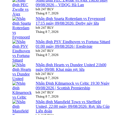
Nhận định PEC Zwolle vs Ajax 19h30 ngày
09/08/2026 – VĐQG Hà Lan
bởi 247 BLV
Tháng 8 7, 2026
Nhận định Sparta Rotterdam vs Feyenoord
17:15 ngày 09/08/2026: Derby nảy lửa
bởi 247 BLV
Tháng 8 7, 2026
Nhận định PSV Eindhoven vs Fortuna Sittard
01:00 ngày 09/08/2026 | Eredivisie
bởi 247 BLV
Tháng 8 7, 2026
Nhận định Hearts vs Dundee United 21h00
ngày 09/08: Khai màn rực lửa
bởi 247 BLV
Tháng 8 7, 2026
Nhận Định Kilmarnock vs Celtic 19:30 Ngày
09/08/2026 | Scottish Premiership
bởi 247 BLV
Tháng 8 7, 2026
Nhận định Mansfield Town vs Sheffield
United, 22:00 ngày 09/08/2026: Rực lửa Cúp
Liên đoàn