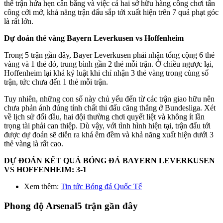
thế trận hứa hẹn cân bằng và việc cả hai sở hữu hàng công chơi tấn
công cởi mở, khả năng trận đấu sắp tới xuất hiện trên 7 quả phạt góc
là rất lớn.
Dự đoán thẻ vàng Bayern Leverkusen vs Hoffenheim
Trong 5 trận gần đây, Bayer Leverkusen phải nhận tổng cộng 6 thẻ
vàng và 1 thẻ đỏ, trung bình gần 2 thẻ mỗi trận. Ở chiều ngược lại,
Hoffenheim lại khá kỷ luật khi chỉ nhận 3 thẻ vàng trong cùng số
trận, tức chưa đến 1 thẻ mỗi trận.
Tuy nhiên, những con số này chủ yếu đến từ các trận giao hữu nên
chưa phản ánh đúng tính chất thi đấu căng thẳng ở Bundesliga. Xét
về lịch sử đối đầu, hai đội thường chơi quyết liệt và không ít lần
trọng tài phải can thiệp. Dù vậy, với tình hình hiện tại, trận đấu tới
được dự đoán sẽ diễn ra khá êm đềm và khả năng xuất hiện dưới 3
thẻ vàng là rất cao.
DỰ ĐOÁN KẾT QUẢ BÓNG ĐÁ
BAYERN LEVERKUSEN
VS HOFFENHEIM
: 3-1
Xem thêm:
Tin tức Bóng đá Quốc Tế
Phong độ
Arsenal
5 trận gần đây