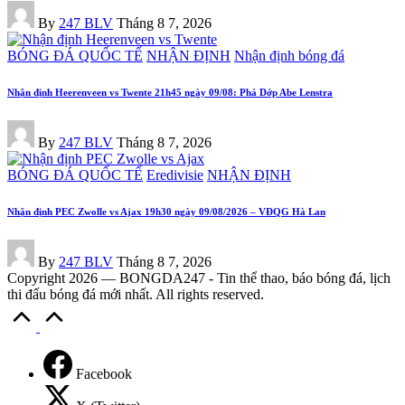
Posted
By
247 BLV
Tháng 8 7, 2026
by
Posted
BÓNG ĐÁ QUỐC TẾ
NHẬN ĐỊNH
Nhận định bóng đá
in
Nhận định Heerenveen vs Twente 21h45 ngày 09/08: Phá Dớp Abe Lenstra
Posted
By
247 BLV
Tháng 8 7, 2026
by
Posted
BÓNG ĐÁ QUỐC TẾ
Eredivisie
NHẬN ĐỊNH
in
Nhận định PEC Zwolle vs Ajax 19h30 ngày 09/08/2026 – VĐQG Hà Lan
Posted
By
247 BLV
Tháng 8 7, 2026
by
Copyright 2026 — BONGDA247 - Tin thể thao, báo bóng đá, lịch
thi đấu bóng đá mới nhất. All rights reserved.
Scroll
to
Top
Facebook