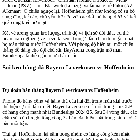
Tillman (PSV), Janis Blaswich (Leipzig) và tài năng trẻ Poku (AZ
Alkmaar). Ở chiều ngược lại, Hoffenheim gần như không có sự bổ
sung đáng kể nào, chủ yếu thử sức với các đối thủ hạng dưới và kết
quả cũng khá mờ nhạt.
Xét về tương quan lực lượng, trình độ và lịch sử đối đầu, ưu thế
hoàn toàn nghiêng về Leverkusen. Trong 5 lần chạm trán gần nhất,
họ toàn thắng trước Hoffenheim. Với phong độ hiện tại, một chiến
thắng dễ dàng cho đội chủ sân BayArena trong trận mở màn
Bundesliga là điều gần như chắc chắn.
Soi kèo bóng đá
Bayern Leverkusen vs Hoffenheim
Dự đoán bàn thắng Bayern Leverkusen vs Hoffenheim
Phong độ hàng công và hàng thủ của hai đội trong mùa giải trước
thể hiện sự đối lập rõ rệt. Bayer Leverkusen là một trong hai CLB
có hàng công mạnh nhất Bundesliga 2024/25. Sau 34 vòng đấu, các
chân sút của họ ghi tổng cộng 72 bàn, đạt hiệu suất trung bình hơn 2
bàn mỗi trận.
Trái lại, Hoffenheim lại nằm trong nhóm có hàng công kém nhất
giải khi chỉ ghi được 37 bàn sau 34 vòng, tức trung bình chỉ hơn 1