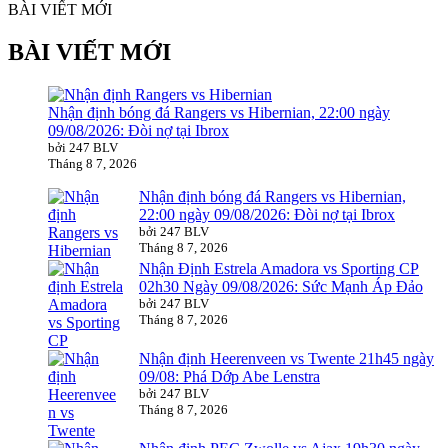
BÀI VIẾT MỚI
BÀI VIẾT MỚI
Nhận định bóng đá Rangers vs Hibernian, 22:00 ngày
09/08/2026: Đòi nợ tại Ibrox
bởi 247 BLV
Tháng 8 7, 2026
Nhận định bóng đá Rangers vs Hibernian,
22:00 ngày 09/08/2026: Đòi nợ tại Ibrox
bởi 247 BLV
Tháng 8 7, 2026
Nhận Định Estrela Amadora vs Sporting CP
02h30 Ngày 09/08/2026: Sức Mạnh Áp Đảo
bởi 247 BLV
Tháng 8 7, 2026
Nhận định Heerenveen vs Twente 21h45 ngày
09/08: Phá Dớp Abe Lenstra
bởi 247 BLV
Tháng 8 7, 2026