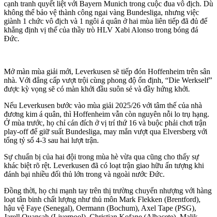
cạnh tranh quyết liệt với Bayern Munich trong cuộc đua vô địch. Dù
không thể bảo vệ thành công ngai vàng Bundesliga, nhưng việc
giành 1 chức vô địch và 1 ngôi á quân ở hai mùa liên tiếp đã đủ để
khẳng định vị thế của thầy trò HLV Xabi Alonso trong bóng đá
Đức.
Mở màn mùa giải mới, Leverkusen sẽ tiếp đón Hoffenheim trên sân
nhà. Với đẳng cấp vượt trội cùng phong độ ổn định, “Die Werkself”
được kỳ vọng sẽ có màn khởi đầu suôn sẻ và đầy hứng khởi.
Nếu Leverkusen bước vào mùa giải 2025/26 với tâm thế của nhà
đương kim á quân, thì Hoffenheim vẫn còn nguyên nỗi lo trụ hạng.
Ở mùa trước, họ chỉ cán đích ở vị trí thứ 16 và buộc phải chơi trận
play-off để giữ suất Bundesliga, may mắn vượt qua Elversberg với
tổng tỷ số 4-3 sau hai lượt trận.
Sự chuẩn bị của hai đội trong mùa hè vừa qua cũng cho thấy sự
khác biệt rõ rệt. Leverkusen đã có loạt trận giao hữu ấn tượng khi
đánh bại nhiều đối thủ lớn trong và ngoài nước Đức.
Đồng thời, họ chi mạnh tay trên thị trường chuyển nhượng với hàng
loạt tân binh chất lượng như thủ môn Mark Flekken (Brentford),
hậu vệ Faye (Senegal), Oermann (Bochum), Axel Tape (PSG),
Jarell Quansah (Liverpool), Christian Kofane (Albacete), Malik