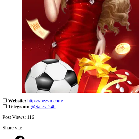
❐
Website:
https://bezvn.com/
❐
Telegram:
@Sales_24h
Post Views:
116
Share via: