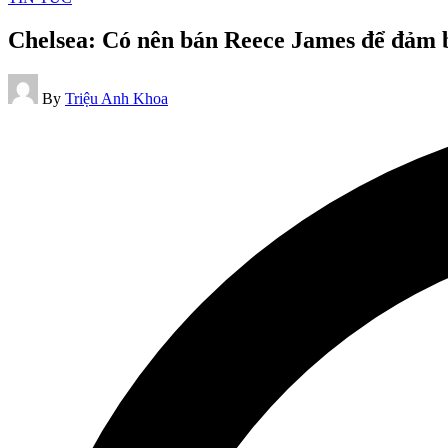
in
Chelsea: Có nên bán Reece James để đảm b
Posted
By
Triệu Anh Khoa
by