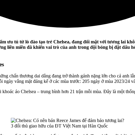
ẩm ưu tú từ lò đào tạo trẻ Chelsea, đang đối mặt với tương lai k
 liên miên đã khiến vai trò của anh trong đội bóng bị đặt dấu hỏi
es
ng chấn thương dai dẳng đang trở thành gánh nặng lớn cho cả anh lẫn 
uỗi ngày vắng mặt đáng kể ở các mùa trước: 205 ngày ở mùa 2023/24 v
 khoác áo Chelsea – trung bình hơn 21 trận mỗi mùa. Đây là một thống 
3 đối thủ giao hữu của ĐT Việt Nam tại Hàn Quốc