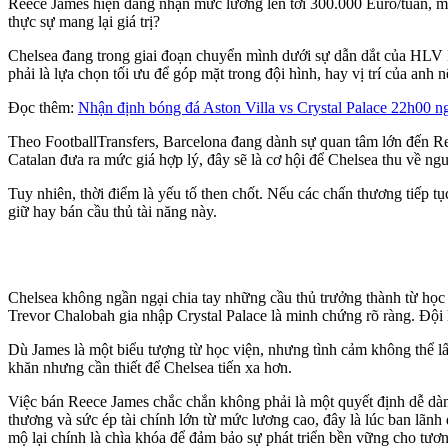
Reece James hiện đang nhận mức lương lên tới 300.000 Euro/tuần, một 
thực sự mang lại giá trị?
Chelsea đang trong giai đoạn chuyển mình dưới sự dẫn dắt của HLV 
phải là lựa chọn tối ưu để góp mặt trong đội hình, hay vị trí của an
Đọc thêm:
Nhận định bóng đá Aston Villa vs Crystal Palace 22h00 
Theo FootballTransfers, Barcelona đang dành sự quan tâm lớn đến R
Catalan đưa ra mức giá hợp lý, đây sẽ là cơ hội để Chelsea thu về ngu
Tuy nhiên, thời điểm là yếu tố then chốt. Nếu các chấn thương tiếp 
giữ hay bán cầu thủ tài năng này.
Chelsea không ngần ngại chia tay những cầu thủ trưởng thành từ học
Trevor Chalobah gia nhập Crystal Palace là minh chứng rõ ràng. Đội hì
Dù James là một biểu tượng từ học viện, nhưng tình cảm không thể lấ
khăn nhưng cần thiết để Chelsea tiến xa hơn.
Việc bán Reece James chắc chắn không phải là một quyết định dễ dàng
thương và sức ép tài chính lớn từ mức lương cao, đây là lúc ban lãn
mộ lại chính là chìa khóa để đảm bảo sự phát triển bền vững cho tươn