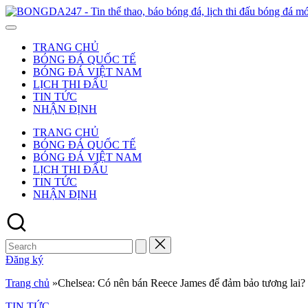
Skip
to
content
TRANG CHỦ
BÓNG ĐÁ QUỐC TẾ
BÓNG ĐÁ VIỆT NAM
LỊCH THI ĐẤU
TIN TỨC
NHẬN ĐỊNH
TRANG CHỦ
BÓNG ĐÁ QUỐC TẾ
BÓNG ĐÁ VIỆT NAM
LỊCH THI ĐẤU
TIN TỨC
NHẬN ĐỊNH
Search
for:
Đăng ký
Trang chủ
»
Chelsea: Có nên bán Reece James để đảm bảo tương lai?
Posted
TIN TỨC