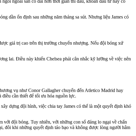
 ngồi ngoài sân cỏ dài hơn thời gian thi đấu, khoản đầu tư này có
bóng dần ổn định sau những năm tháng sa sút. Nhưng liệu James có
ợc giá trị cao trên thị trường chuyển nhượng. Nếu đội bóng xứ
ương lai. Điều này khiến Chelsea phải cân nhắc kỹ lưỡng về việc nên
g thương vụ như Conor Gallagher chuyển đến Atletico Madrid hay
 điều cần thiết để tối ưu hóa nguồn lực.
xây dựng đội hình, việc chia tay James có thể là một quyết định khó
ăm với đội bóng. Tuy nhiên, với những con số đáng lo ngại về chấn
đại, đôi khi những quyết định táo bạo và không được lòng người hâm