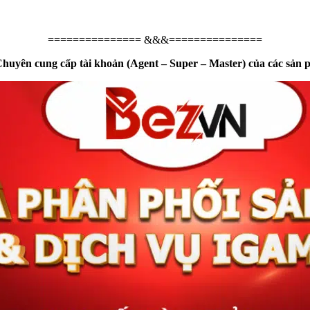
=============== &&&===============
yên cung cấp tài khoản (Agent – Super – Master) của các sản phẩ