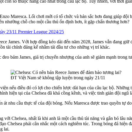
con số thuộc hàng cao nhất trong câu lạc bộ. Tuy nhiên, với thời gian
Enzo Maresca. Lối chơi mới có tổ chức và bản sắc hơn đang giúp đội 
h nên nhường chỗ cho một cầu thủ ổn định hơn, ít gặp chấn thương hơn?
ngày 23/11 Premier League 2024/25
eece James. Với hợp đồng kéo dài đến năm 2028, James vẫn đang giữ đư
ồn tài chính đáng kể nhằm tái đầu tư cho những vị trí khác.
tục đeo bám James, giá trị chuyển nhượng của anh sẽ giảm mạnh trong t
ĐT Việt Nam sẽ không tập luyện trong ngày 21/11
 viện nếu điều đó có lợi cho chiến lược dài hạn của câu lạc bộ. Nhữn
nh hiện tại của Chelsea đã khá cồng kềnh, và việc tinh giản đội ngũ là
n át nhu cầu thực tế của đội bóng. Nếu Maresca được trao quyền tự do 
 với Chelsea, nhất là khi anh là một cầu thủ tài năng và gắn bó lâu n
h đạo Chelsea phải cân nhắc một cách nghiêm túc. Trong bóng đá hiện 
g lai.